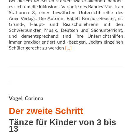
Bei diesem 48 Seiten starken Materialienheft handelt
es sich um die Inklusions-Variante des Bandes Musik an
Stationen 3, einer bewährten Unterrichtsreihe des
Auer Verlags. Die Autorin, Babett Kurzius-Beuster, ist
Grund-, Haupt- und Realschullehrerin mit den
Schwerpunkten Musik, Deutsch und Sachunterricht,
und dementsprechend sind ihre Unterrichtshilfen
immer praxisorientiert und -bezogen. Jedem einzelnen
Read
Schüler gerecht zu werden
[…]
more
about
Musik
an
Stationen
3
Vogel, Corinna
Der zweite Schritt
Tänze für Kinder von 3 bis
13