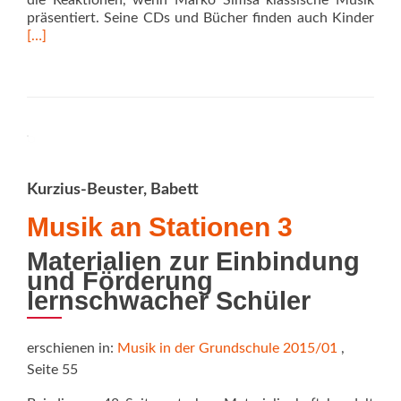
die Reaktionen, wenn Marko Simsa klassische Musik
Rea
präsentiert. Seine CDs und Bücher finden auch Kinder
mor
[…]
abo
Max
spie
Sch
Kurzius-Beuster, Babett
Musik an Stationen 3
Materialien zur Einbindung
und Förderung
lernschwacher Schüler
erschienen in:
Musik in der Grundschule 2015/01
,
Seite 55