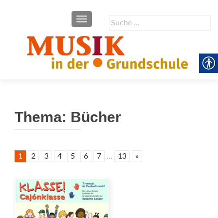
SCHALTE NAVIGATION
Suche
nach:
Thema:
Bücher
1
2
3
4
5
6
7
...
13
»