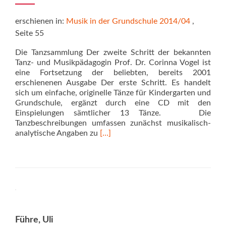
erschienen in:
Musik in der Grundschule 2014/04
,
Seite 55
Die Tanzsammlung Der zweite Schritt der bekannten
Tanz- und Musikpädagogin Prof. Dr. Corinna Vogel ist
eine Fortsetzung der beliebten, bereits 2001
erschienenen Ausgabe Der erste Schritt. Es handelt
sich um einfache, originelle Tänze für Kindergarten und
Grundschule, ergänzt durch eine CD mit den
Einspielungen sämtlicher 13 Tänze. Die
Tanzbeschreibungen umfassen zunächst mu­sikalisch-
Read
analytische Angaben zu
[…]
more
about
Der
zweite
Schritt
Führe, Uli