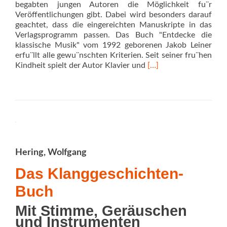
begabten jungen Autoren die Möglichkeit fu¨r
Veröffentlichungen gibt. Dabei wird besonders darauf
geachtet, dass die eingereichten Manuskripte in das
Verlagsprogramm passen. Das Buch "Entdecke die
klassische Musik" vom 1992 geborenen Jakob Leiner
erfu¨llt alle gewu¨nschten Kriterien. Seit seiner fru¨hen
Read
Kindheit spielt der Autor Klavier und
[…]
more
about
Entdecke
die
klassische
Musik
Hering, Wolfgang
Das Klanggeschichten-
Buch
Mit Stimme, Geräuschen
und Instrumenten