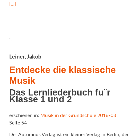
mor
[…]
abo
Klas
Cajó
Leiner, Jakob
Entdecke die klassische
Musik
Das Lernliederbuch fu¨r
Klasse 1 und 2
erschienen in:
Musik in der Grundschule 2016/03
,
Seite 54
Der Autumnus Verlag ist ein kleiner Verlag in Berlin, der