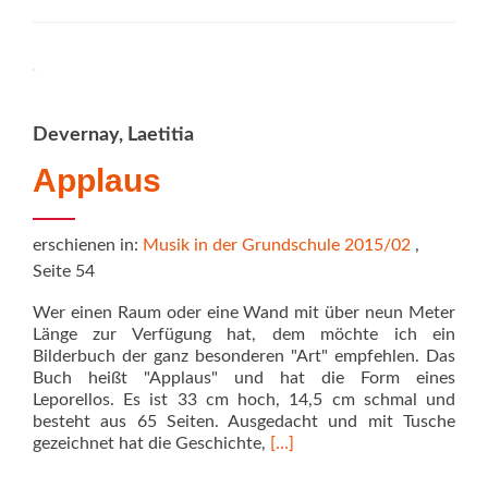
Kinder
tanzen
Hip-
Hop,
Disco,
Swing
Devernay, Laetitia
&
Soul
Applaus
erschienen in:
Musik in der Grundschule 2015/02
,
Seite 54
Wer einen Raum oder eine Wand mit über neun Meter
Länge zur Verfügung hat, dem möchte ich ein
Bilderbuch der ganz besonderen "Art" empfehlen. Das
Buch heißt "Applaus" und hat die Form eines
Leporellos. Es ist 33 cm hoch, 14,5 cm schmal und
besteht aus 65 Seiten. Ausgedacht und mit Tusche
Read
gezeichnet hat die Geschichte,
[…]
more
about