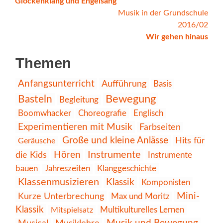
Glockenklang und Engelsang
Navigation
Musik in der Grundschule
2016/02
Wir gehen hinaus
Themen
Anfangsunterricht
Aufführung
Basis
Bewegung
Basteln
Begleitung
Choreografie
Englisch
Boomwhacker
Experimentieren mit Musik
Farbseiten
Große und kleine Anlässe
Hits für
Geräusche
Instrumente
die Kids
Hören
Instrumente
Klanggeschichte
bauen
Jahreszeiten
Klassenmusizieren
Klassik
Komponisten
Kurze Unterbrechung
Mini-
Max und Moritz
Klassik
Multikulturelles Lernen
Mitspielsatz