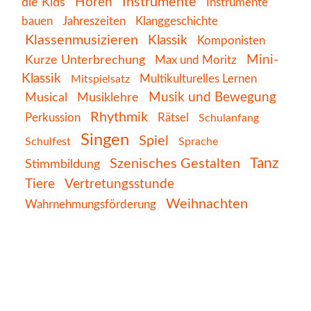
Instrumente
die Kids
Hören
Instrumente
Klanggeschichte
bauen
Jahreszeiten
Klassenmusizieren
Klassik
Komponisten
Kurze Unterbrechung
Mini-
Max und Moritz
Klassik
Multikulturelles Lernen
Mitspielsatz
Musik und Bewegung
Musical
Musiklehre
Rhythmik
Perkussion
Rätsel
Schulanfang
Singen
Spiel
Schulfest
Sprache
Tanz
Szenisches Gestalten
Stimmbildung
Tiere
Vertretungsstunde
Weihnachten
Wahrnehmungsförderung