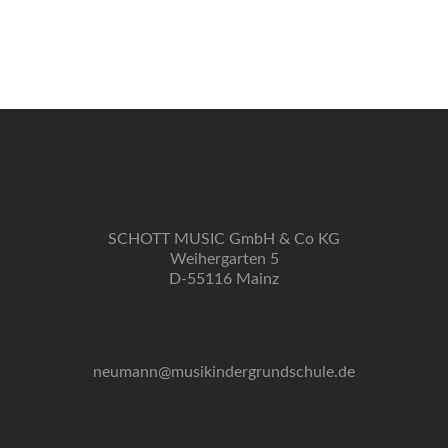
SCHOTT MUSIC GmbH & Co KG
Weihergarten 5
D-55116 Mainz
neumann@musikindergrundschule.de