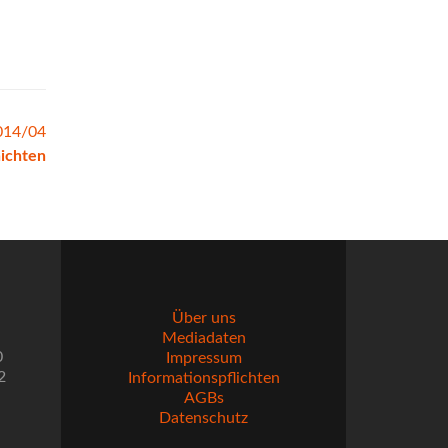
014/04
ichten
Über uns
Mediadaten
0
Impressum
2
Informationspflichten
AGBs
Datenschutz