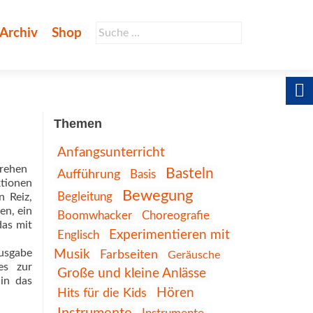
Suche
Archiv
Shop
nach:
Themen
Anfangsunterricht
rehen 
Basteln
Aufführung
Basis
ktionen
Bewegung
Begleitung
 Reiz,
en, ein
Choreografie
Boomwhacker
das mit
Experimentieren mit
Englisch
Ausgabe
Musik
Farbseiten
Geräusche
es zur
Große und kleine Anlässe
in das
Hits für die Kids
Hören