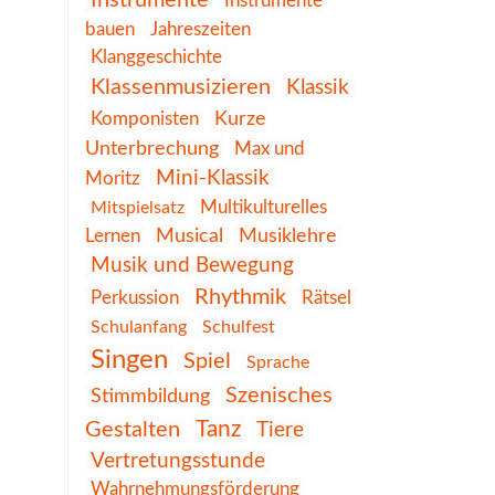
Instrumente
Instrumente
bauen
Jahreszeiten
Klanggeschichte
Klassenmusizieren
Klassik
Kurze
Komponisten
Unterbrechung
Max und
Mini-Klassik
Moritz
Multikulturelles
Mitspielsatz
Lernen
Musical
Musiklehre
Musik und Bewegung
Rhythmik
Perkussion
Rätsel
Schulanfang
Schulfest
Singen
Spiel
Sprache
Szenisches
Stimmbildung
Tanz
Gestalten
Tiere
Vertretungsstunde
Wahrnehmungsförderung