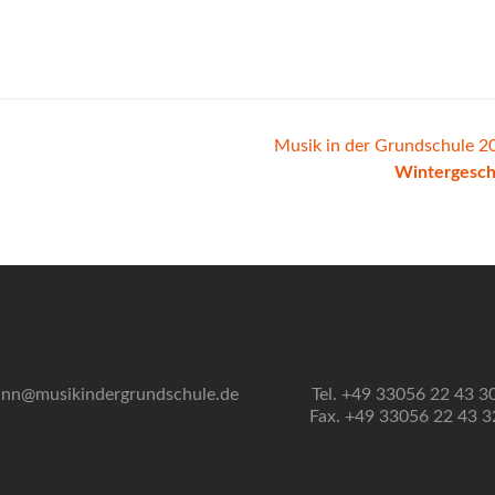
Musik in der Grundschule 2
Wintergesch
nn@musikindergrundschule.de
Tel. +49 33056 22 43 3
Fax. +49 33056 22 43 3