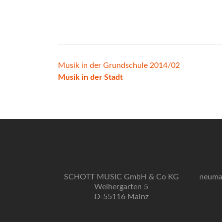
Beitrags-
Musik in der Grundschule 2014/02
Musik in der Stadt
Navigation
SCHOTT MUSIC GmbH & Co KG
neuma
Weihergarten 5
D-55116 Mainz