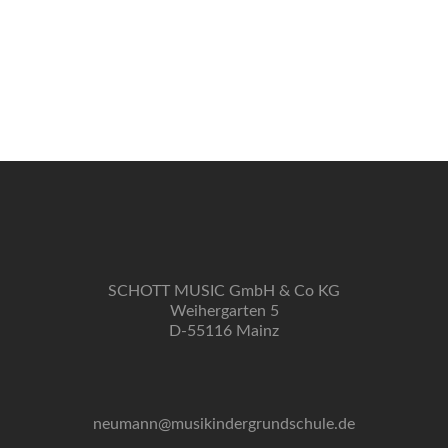
SCHOTT MUSIC GmbH & Co KG
Weihergarten 5
D-55116 Mainz
neumann@musikindergrundschule.de