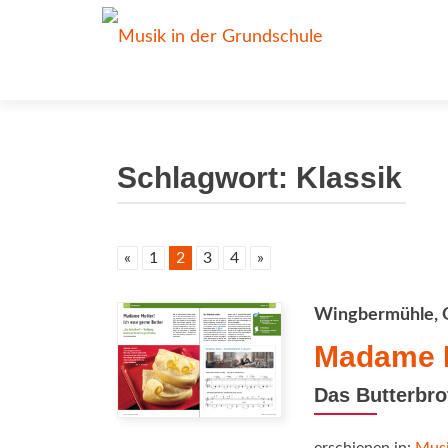
Schlagwort:
Klassik
«
1
2
3
4
»
Wingbermühle, 
Madame M
Das Butterbro