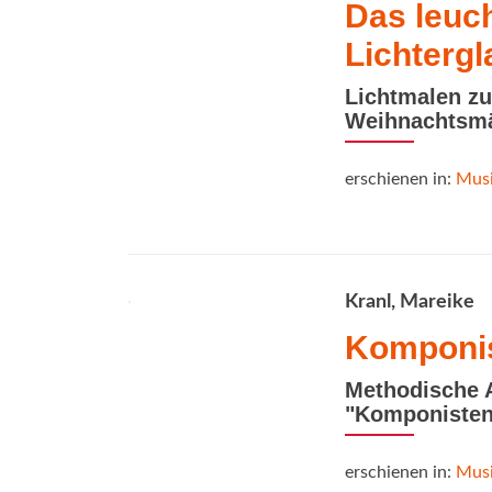
Das leuc
Lichtergl
Lichtmalen zu
Weihnachtsm
erschienen in:
Musi
Kranl, Mareike
Komponis
Methodische
"Komponisten
erschienen in:
Musi