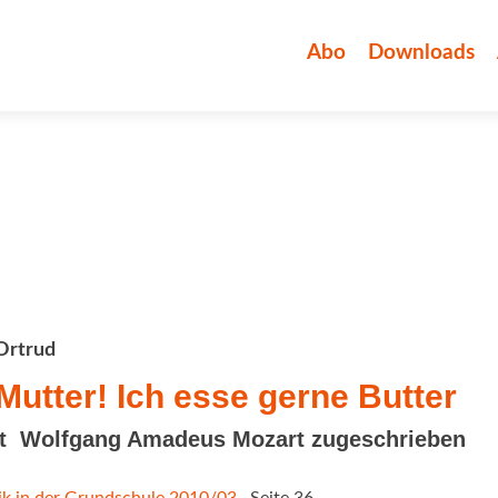
Zum
Inhalt
Abo
Downloads
springen
Ortrud
utter! Ich esse gerne Butter
t  Wolfgang Amadeus Mozart zugeschrieben