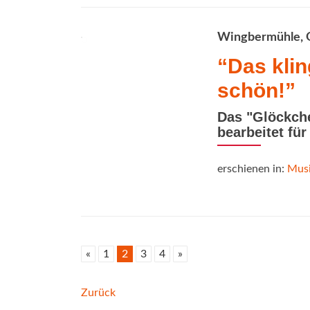
Wingbermühle, 
“Das klin
schön!”
Das "Glöckche
bearbeitet fü
erschienen in:
Musi
«
1
2
3
4
»
Beitrags-
Zurück