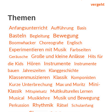
vergeht
Themen
Anfangsunterricht
Aufführung
Basis
Bewegung
Basteln
Begleitung
Choreografie
Englisch
Boomwhacker
Experimentieren mit Musik
Farbseiten
Große und kleine Anlässe
Hits für
Geräusche
Instrumente
die Kids
Hören
Instrumente
Klanggeschichte
bauen
Jahreszeiten
Klassenmusizieren
Klassik
Komponisten
Kurze Unterbrechung
Mini-
Max und Moritz
Klassik
Multikulturelles Lernen
Mitspielsatz
Musik und Bewegung
Musical
Musiklehre
Rhythmik
Perkussion
Rätsel
Schulanfang