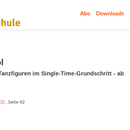
Zum
Inhalt
Abo
Downloads
springen
l
Tanzfiguren im Single-Time-Grundschritt - ab
/02
, Seite 42