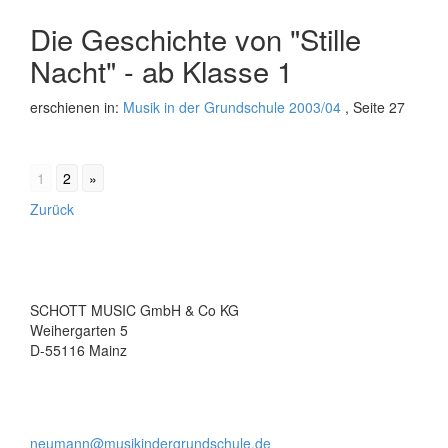
Die Geschichte von "Stille
Nacht" - ab Klasse 1
erschienen in:
Musik in der Grundschule 2003/04
, Seite 27
1
2
»
Beitrags-
Zurück
Navigation
SCHOTT MUSIC GmbH & Co KG
Weihergarten 5
D-55116 Mainz
neumann@musikindergrundschule.de