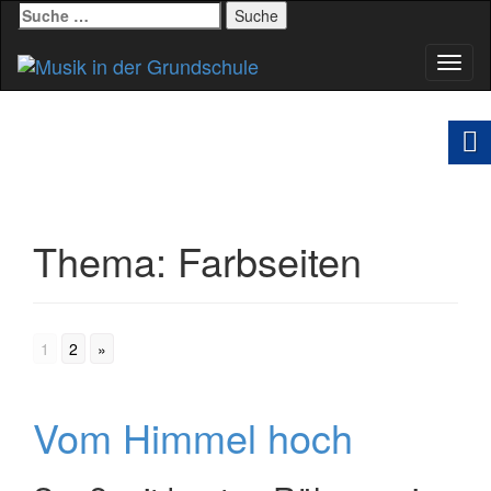
Suche
nach:
Schal
Navig
Thema:
Farbseiten
1
2
»
Vom Himmel hoch