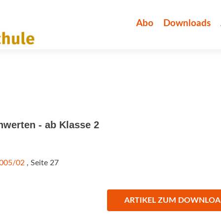
Zum
Inhalt
Abo
Downloads
springen
nwerten - ab Klasse 2
2005/02
, Seite 27
ARTIKEL ZUM DOWNLO