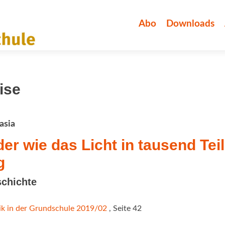
Zum
Inhalt
Abo
Downloads
springen
ise
asia
er wie das Licht in tausend Tei
g
schichte
k in der Grundschule 2019/02
, Seite 42