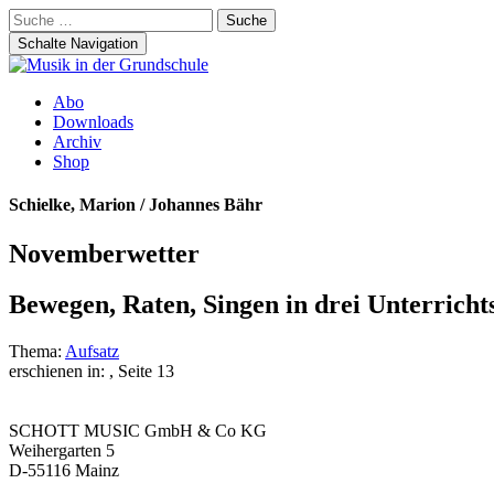
Suche
nach:
Schalte Navigation
Zum
Abo
Inhalt
Downloads
springen
Archiv
Shop
Schielke, Marion / Johannes Bähr
Novemberwetter
Bewegen, Raten, Singen in drei Unterrichts
Thema:
Aufsatz
erschienen in:
, Seite 13
SCHOTT MUSIC GmbH & Co KG
Weihergarten 5
D-55116 Mainz