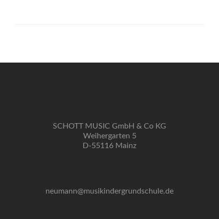
SCHOTT MUSIC GmbH & Co KG
Weihergarten 5
D-55116 Mainz
neumann@musikindergrundschule.de