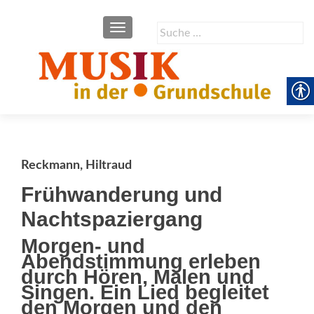
SCHALTE NAVIGATION
Suche
nach:
Reckmann, Hiltraud
Frühwanderung und
Nachtspaziergang
Morgen- und
Abendstimmung erleben
durch Hören, Malen und
Singen. Ein Lied begleitet
den Morgen und den