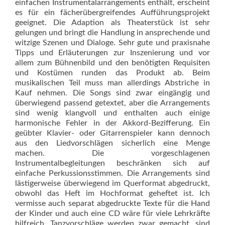
einfachen Instrumentalarrangements enthält, erscheint
es für ein fächerübergreifendes Aufführungsprojekt
geeignet. Die Adaption als Theaterstück ist sehr
gelungen und bringt die Handlung in ansprechende und
witzige Szenen und Dialoge. Sehr gute und praxisnahe
Tipps und Erläuterungen zur Inszenierung und vor
allem zum Bühnenbild und den benötigten Requisiten
und Kostümen runden das Produkt ab. Beim
musikalischen Teil muss man allerdings Abstriche in
Kauf nehmen. Die Songs sind zwar eingängig und
überwiegend passend getextet, aber die Arrangements
sind wenig klangvoll und enthalten auch einige
harmonische Fehler in der Akkord-Bezifferung. Ein
geübter Klavier- oder Gitarrenspieler kann dennoch
aus den Liedvorschlägen sicherlich eine Menge
machen. Die vorgeschlagenen
Instrumentalbegleitungen beschränken sich auf
einfache Perkussionsstimmen. Die Arrangements sind
lästigerweise überwiegend im Querformat abgedruckt,
obwohl das Heft im Hochformat geheftet ist. Ich
vermisse auch separat abgedruckte Texte für die Hand
der Kinder und auch eine CD wäre für viele Lehrkräfte
hilfreich. Tanzvorschläge werden zwar gemacht, sind