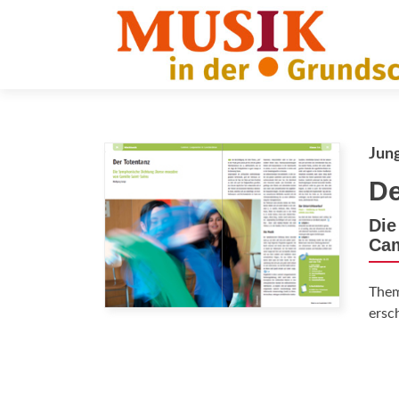
Jun
De
Die
Cam
The
ersc