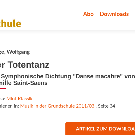
Zum
Inhalt
Abo
Downloads
springen
ge, Wolfgang
r Totentanz
 Symphonische Dichtung "Danse macabre" von
ille Saint-Saëns
ma:
Mini-Klassik
hienen in:
Musik in der Grundschule 2011/03
, Seite 34
ARTIKEL ZUM DOWNLO