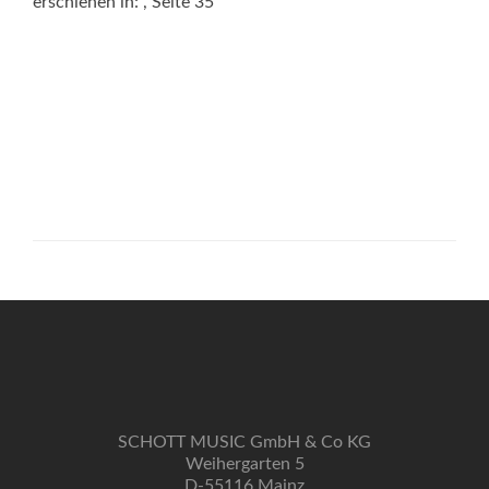
erschienen in:
, Seite 35
SCHOTT MUSIC GmbH & Co KG
Weihergarten 5
D-55116 Mainz