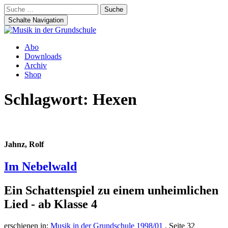
Suche
nach:
Schalte Navigation
Zum
Abo
Inhalt
Downloads
springen
Archiv
Shop
Schlagwort:
Hexen
Jahnz, Rolf
Im Nebelwald
Ein Schattenspiel zu einem unheimlichen
Lied - ab Klasse 4
erschienen in:
Musik in der Grundschule 1998/01
, Seite 32