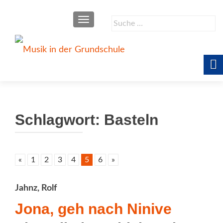
SCHALTE NAVIGATION
Suche
nach:
Schlagwort:
Basteln
«
1
2
3
4
5
6
»
Jahnz, Rolf
Jona, geh nach Ninive