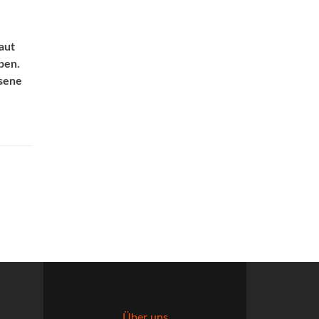
aut
ben.
hsene
Über uns