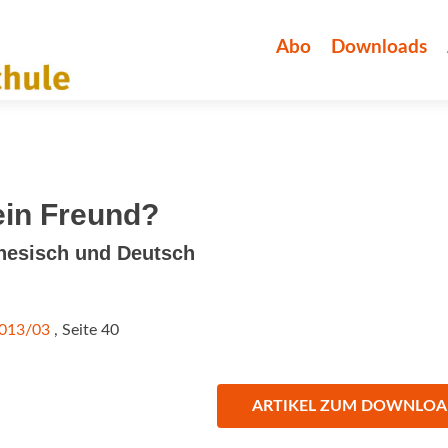
Zum
Inhalt
Abo
Downloads
springen
mein Freund?
inesisch und Deutsch
2013/03
, Seite 40
ARTIKEL ZUM DOWNLO