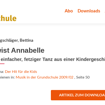
Zum
Inhalt
Abo
Downloads
springen
gschläger, Bettina
ist Annabelle
 einfacher, fetziger Tanz aus einer Kindergesch
ma:
Der Hit für die Kids
hienen in:
Musik in der Grundschule 2009/02
, Seite 50
ARTIKEL ZUM DOWNLO