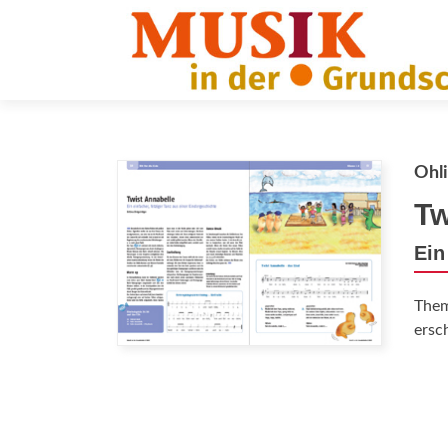
Ohli
Tw
Ein
The
ersc