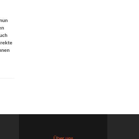
 nun
en
Auch
irekte
ennen
Über uns