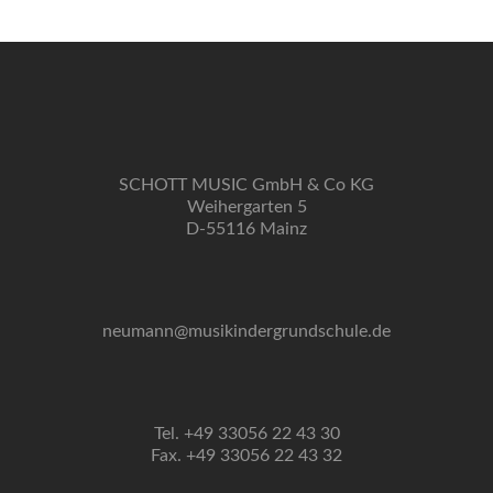
SCHOTT MUSIC GmbH & Co KG
Weihergarten 5
D-55116 Mainz
neumann@musikindergrundschule.de
Tel. +49 33056 22 43 30
Fax. +49 33056 22 43 32