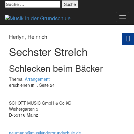
Suche
nach:
Schal
Navig
Herlyn, Heinrich
Sechster Streich
Schlecken beim Bäcker
Thema:
Arrangement
erschienen in:
, Seite 24
SCHOTT MUSIC GmbH & Co KG
Weihergarten 5
D-55116 Mainz
neumann@musikindergrundschule.de