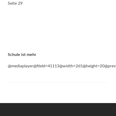
Seite 29
Schule ist mehr
@mediaplayer@fileId=41113@width=265@height=20@prev