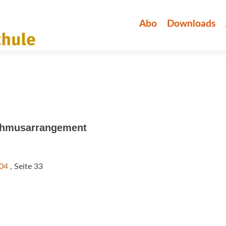
Zum
Inhalt
Abo
Downloads
springen
ythmusarrangement
/04
, Seite 33