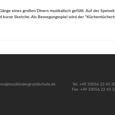
änge eines großen Diners musikalisch gefüllt. Auf der Speisek
nd kurze Sketche. Als Bewegungsspiel wird der “Küchentüchert
nn@musikindergrundschule.de
Tel. +49 33056 22 43 3
Fax. +49 33056 22 43 3