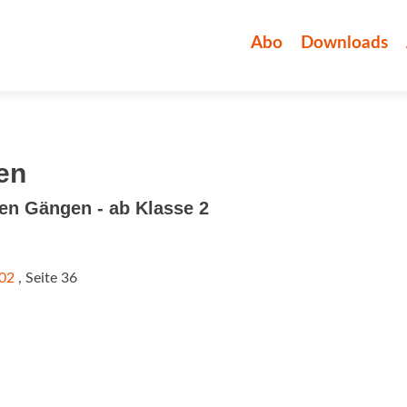
Zum
Inhalt
Abo
Downloads
springen
en
en Gängen - ab Klasse 2
/02
, Seite 36