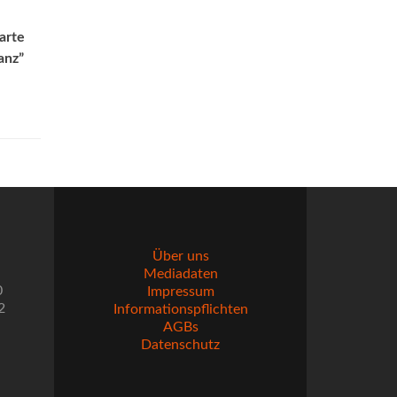
arte
anz”
Über uns
Mediadaten
0
Impressum
2
Informationspflichten
AGBs
Datenschutz