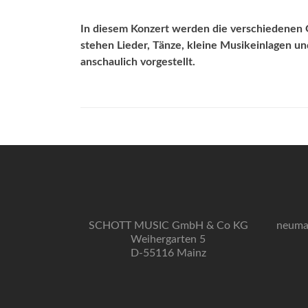
In diesem Konzert werden die verschiedenen G
stehen Lieder, Tänze, kleine Musikeinlagen u
anschaulich vorgestellt.
SCHOTT MUSIC GmbH & Co KG
neuma
Weihergarten 5
D-55116 Mainz