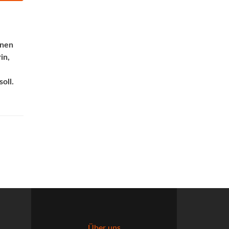
rnen
in,
oll.
Über uns