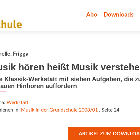
Zum
Inhalt
Abo
Downloads
springen
elle, Frigga
sik hören heißt Musik versteh
e Klassik-Werkstatt mit sieben Aufgaben, die 
auen Hinhören auffordern
ma:
Werkstatt
hienen in:
Musik in der Grundschule 2008/01
, Seite 24
ARTIKEL ZUM DOWNLO