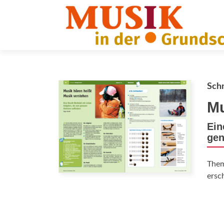
Schn
Mu
Ein
gen
The
ersc