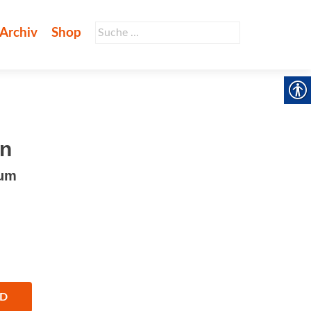
Suche
Archiv
Shop
nach:
en
zum
AD