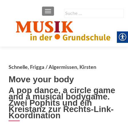
SCHALTE NAVIGATION
Suche
nach:
Schnelle, Frigga / Algermissen, Kirsten
Move your body
A pop dance, a circle game
and a musical bodygame.
Zwei Pophits und ein
Kreistanz zur Rechts-Link-
Koordination