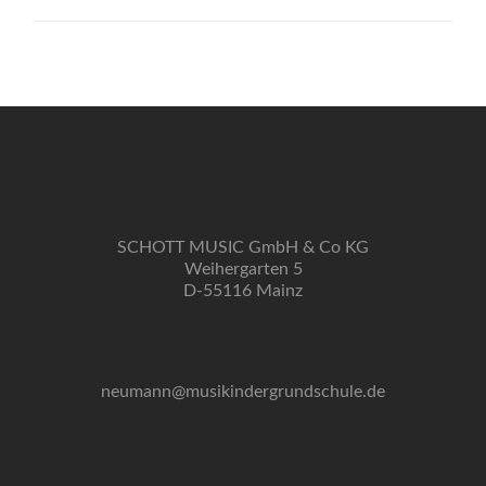
SCHOTT MUSIC GmbH & Co KG
Weihergarten 5
D-55116 Mainz
neumann@musikindergrundschule.de