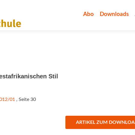
Zum
Inhalt
Abo
Downloads
springen
tafrikanischen Stil
2012/01
, Seite 30
ARTIKEL ZUM DOWNLO