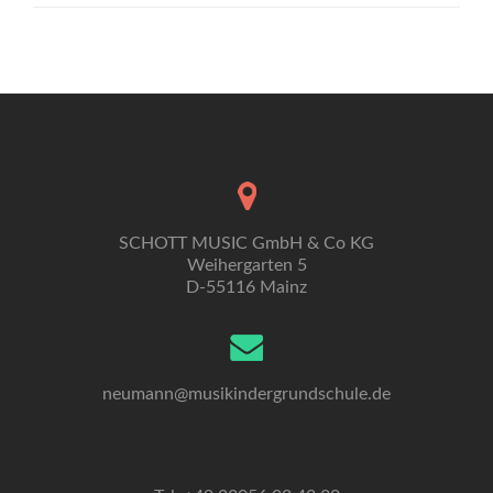
SCHOTT MUSIC GmbH & Co KG
Weihergarten 5
D-55116 Mainz
neumann@musikindergrundschule.de