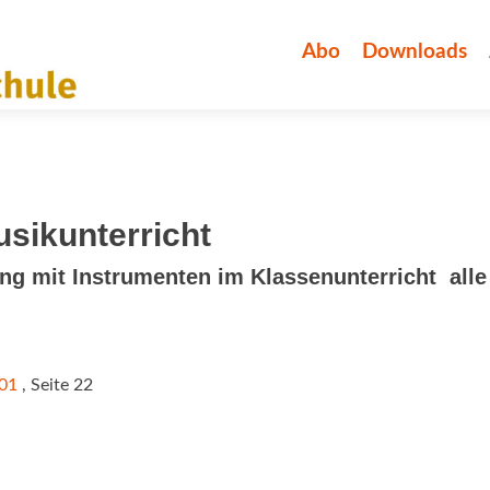
Zum
Inhalt
Abo
Downloads
springen
usikunterricht
 mit Instrumenten im Klassenunterricht  alle
/01
, Seite 22