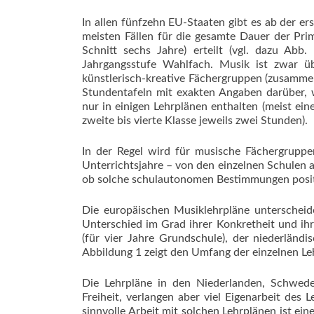
In allen fünfzehn EU-Staaten gibt es ab der er
meisten Fällen für die gesamte Dauer der Pri
Schnitt sechs Jahre) erteilt (vgl. dazu Abb
Jahrgangsstufe Wahlfach. Musik ist zwar übe
künstlerisch-kreative Fächergruppen (zusammen 
Stundentafeln mit exakten Angaben darüber, 
nur in einigen Lehrplänen enthalten (meist ein
zweite bis vierte Klasse jeweils zwei Stunden).
In der Regel wird für musische Fächergrup
Unterrichtsjahre – von den einzelnen Schulen a
ob solche schulautonomen Bestimmungen posit
Die europäischen Musiklehrpläne unterscheide
Unterschied im Grad ihrer Konkretheit und ih
(für vier Jahre Grundschule), der niederländi
Abbildung 1 zeigt den Umfang der einzelnen Leh
Die Lehrpläne in den Niederlanden, Schwede
Freiheit, verlangen aber viel Eigenarbeit des 
sinnvolle Arbeit mit solchen Lehrplänen ist ei