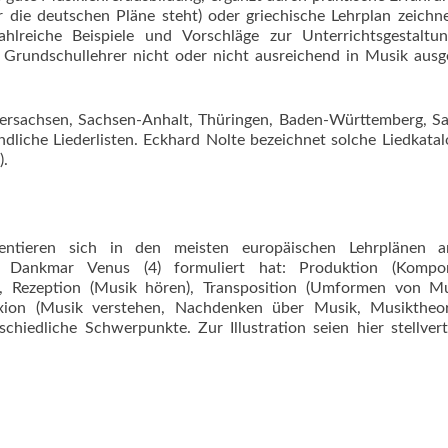
für die deutschen Pläne steht) oder griechische Lehrplan zeichn
hlreiche Beispiele und Vorschläge zur Unterrichtsgestaltu
e Grundschullehrer nicht oder nicht ausreichend in Musik ausg
dersachsen, Sachsen-Anhalt, Thüringen, Baden-Württemberg, S
indliche Liederlisten. Eckhard Nolte bezeichnet solche Liedkatal
).
ientieren sich in den meisten europäischen Lehrplänen 
e Dankmar Venus (4) formuliert hat: Produktion (Kompon
), Rezeption (Musik hören), Transposition (Umformen von Mu
xion (Musik verstehen, Nachdenken über Musik, Musiktheori
chiedliche Schwerpunkte. Zur Illustration seien hier stellver