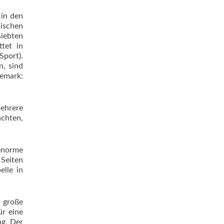
 in den
äischen
siebten
ttet in
Sport).
n, sind
nemark:
ehrere
achten,
 enorme
 Seiten
elle in
 große
ür eine
ng. Der