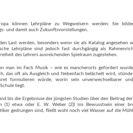
pa können Lehrpläne zu Wegweisern werden: Sie bilde
gs- und damit auch Zukunftsvorstellungen.
den Last werden, besonders wenn sie als Katalog angesehen 
sche Lehrpläne sind jedoch fast durchgängig als Rahmenrich
freiheit des Lehrers ausreichenden Spielraum zugestehen.
nn man im Fach Musik – wie es mancherorts gefordert wurde
, das oft als Ausgleich und Nebenfach belächelt wird, stünde
nkret formulieren würde, worin sein unverwechselbarer un
Schule liegt.
d bis die Ergebnisse der jüngsten Studien über den Beitrag de
an (1) etwa oder E. W. Weber (2)) ins Bewusstsein einer br
tiker gedrungen sind, fließt wohl noch viel Wasser auf die Müh