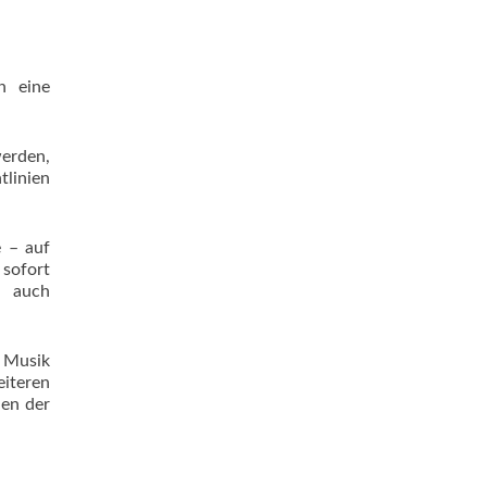
n eine
werden,
tlinien
 – auf
 sofort
d auch
r Musik
eiteren
len der