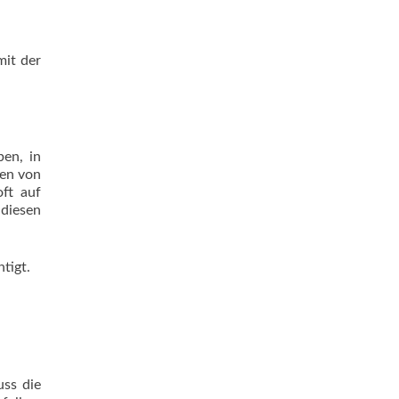
mit der
en, in
nen von
oft auf
 diesen
htigt.
uss die