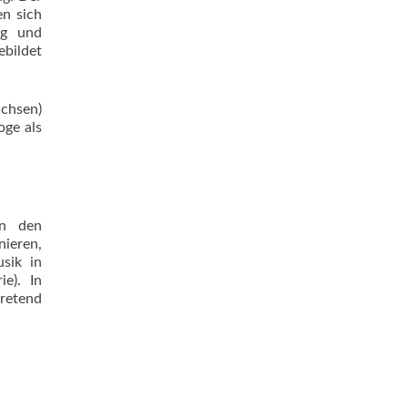
en sich
ng und
ebildet
achsen)
oge als
an den
ieren,
sik in
e). In
tretend