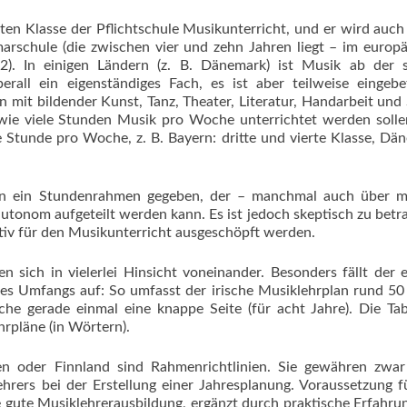
sten Klasse der Pflichtschule Musikunterricht, und er wird auch
marschule (die zwischen vier und zehn Jahren liegt – im europ
. 2). In einigen Ländern (z. B. Dänemark) ist Musik ab der 
rall ein eigenständiges Fach, es ist aber teilweise eingebe
mit bildender Kunst, Tanz, Theater, Literatur, Handarbeit und 
wie viele Stunden Musik pro Woche unterrichtet werden solle
e Stunde pro Woche, z. B. Bayern: dritte und vierte Klasse, Dä
pen ein Stundenrahmen gegeben, der – manchmal auch über m
utonom aufgeteilt werden kann. Es ist jedoch skeptisch zu betr
iv für den Musikunterricht ausgeschöpft werden.
n sich in vielerlei Hinsicht voneinander. Besonders fällt der
res Umfangs auf: So umfasst der irische Musiklehrplan rund 50
sche gerade einmal eine knappe Seite (für acht Jahre). Die Tab
rpläne (in Wörtern).
n oder Finnland sind Rahmenrichtlinien. Sie gewähren zwar
Lehrers bei der Erstellung einer Jahresplanung. Voraussetzung f
ne gute Musiklehrerausbildung, ergänzt durch praktische Erfahru