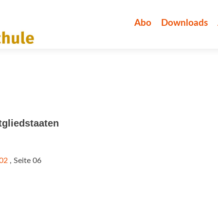
Zum
Inhalt
Abo
Downloads
springen
tgliedstaaten
/02
, Seite 06