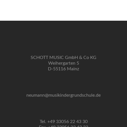
SCHOTT MUSIC GmbH & Co KG
Weihergarten 5
D-55116 Mainz
neumann@musikindergrundschule.de
Tel. +49 33056 22 43 30