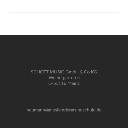
SCHOTT MUSIC GmbH & Co KG
Weihergarten 5
D-55116 Mainz
neumann@musikindergrundschule.de