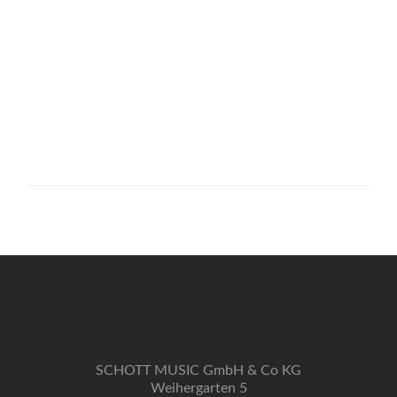
SCHOTT MUSIC GmbH & Co KG
Weihergarten 5