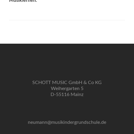
Musiklernen.
SCHOTT MUSIC GmbH & Co KG
Weihergarten 5
D-55116 Mainz
neumann@musikindergrundschule.de