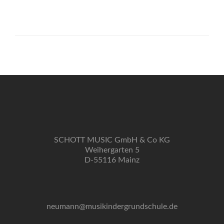
SCHOTT MUSIC GmbH & Co KG
Weihergarten 5
D-55116 Mainz
neumann@musikindergrundschule.de