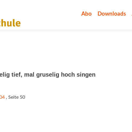
Zum
Inhalt
Abo
Downloads
springen
lig tief, mal gruselig hoch singen
/04
, Seite 50