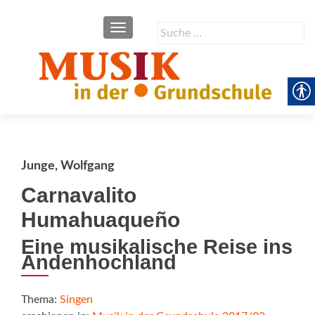
SCHALTE NAVIGATION
Suche
nach:
Junge, Wolfgang
Carnavalito
Humahuaqueño
Eine musikalische Reise ins
Andenhochland
Thema:
Singen