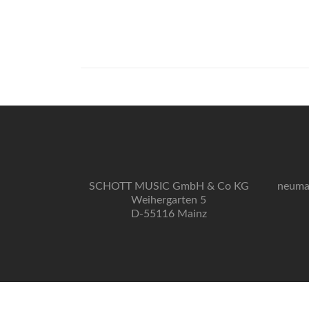
SCHOTT MUSIC GmbH & Co KG
neuma
Weihergarten 5
D-55116 Mainz