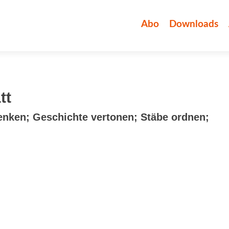
Zum
Inhalt
Abo
Downloads
springen
tt
enken; Geschichte vertonen; Stäbe ordnen;